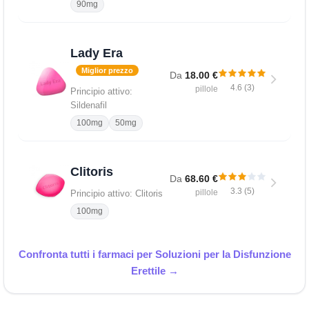
90mg
Lady Era
Miglior prezzo
Da
18.00 €
4.6 (3)
pillole
Principio attivo:
Sildenafil
100mg
50mg
Clitoris
Da
68.60 €
3.3 (5)
pillole
Principio attivo: Clitoris
100mg
Confronta tutti i farmaci per Soluzioni per la Disfunzione
Erettile →