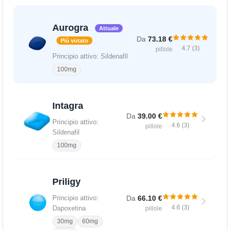
Aurogra
Attuale
Da
73.18 €
Più votato
4.7 (3)
pillole
Principio attivo: Sildenafil
100mg
Intagra
Da
39.00 €
Principio attivo:
4.6 (3)
pillole
Sildenafil
100mg
Priligy
Da
66.10 €
Principio attivo:
4.6 (3)
Dapoxetina
pillole
30mg
60mg