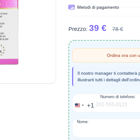
Metodi di pagamento
39 €
Prezzo:
78 €
Ordina ora con 
Il nostro manager ti contatterà 
illustrarti tutti i dettagli dell'ordi
Numero di telefono:
+1
United
States
Nome:
+1