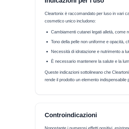
Indicazioni per l'uso
Cleartonix è raccomandato per luso in vari casi 
cosmetico unico includono:
Cambiamenti cutanei legati alletà, come rug
Tono della pelle non uniforme e opacità, che
Necessità di idratazione e nutrimento a l
È necessario mantenere la salute e la lumi
Queste indicazioni sottolineano che Cleartonix
rende il prodotto un elemento indispensabile p
Controindicazioni
Nonostante i numerosi effetti positivi, esist