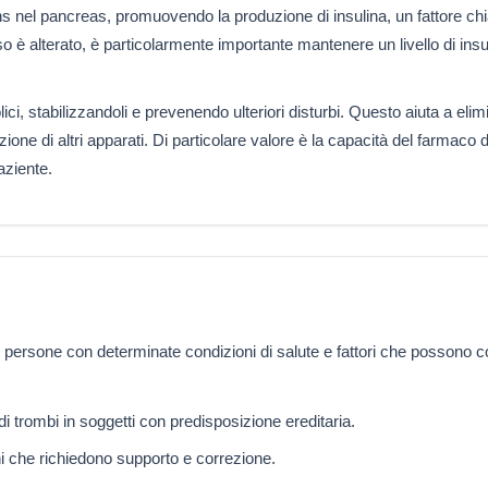
ans nel pancreas, promuovendo la produzione di insulina, un fattore chia
sso è alterato, è particolarmente importante mantenere un livello di i
lici, stabilizzandoli e prevenendo ulteriori disturbi. Questo aiuta a el
ione di altri apparati. Di particolare valore è la capacità del farmaco d
aziente.
rsone con determinate condizioni di salute e fattori che possono cont
i trombi in soggetti con predisposizione ereditaria.
ni che richiedono supporto e correzione.