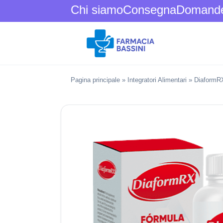
Chi siamo
Consegna
Domande 
Pagina principale
»
Integratori Alimentari
»
DiaformR