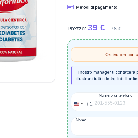
Metodi di pagamento
39 €
Prezzo:
78 €
Ordina ora con 
Il nostro manager ti contatterà 
illustrarti tutti i dettagli dell'ordi
Numero di telefono:
+1
United
States
Nome:
+1