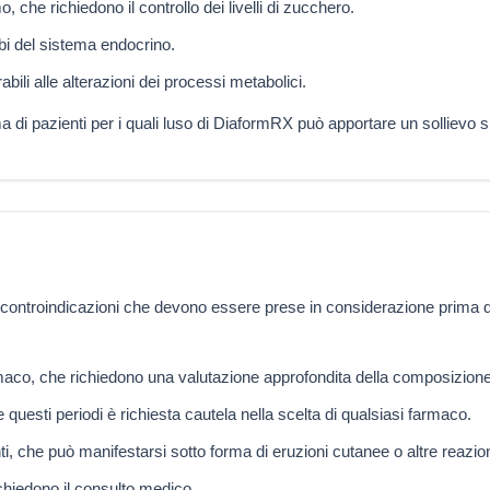
o, che richiedono il controllo dei livelli di zucchero.
bi del sistema endocrino.
bili alle alterazioni dei processi metabolici.
di pazienti per i quali luso di DiaformRX può apportare un sollievo sign
ntroindicazioni che devono essere prese in considerazione prima dell
aco, che richiedono una valutazione approfondita della composizione p
questi periodi è richiesta cautela nella scelta di qualsiasi farmaco.
nti, che può manifestarsi sotto forma di eruzioni cutanee o altre reazio
chiedono il consulto medico.