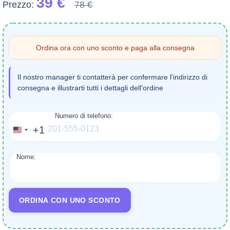
39 €
Prezzo:
78 €
Ordina ora con uno sconto e paga alla consegna
Il nostro manager ti contatterà per confermare l'indirizzo di
consegna e illustrarti tutti i dettagli dell'ordine
Numero di telefono:
+1
United
States
Nome:
+1
ORDINA CON UNO SCONTO