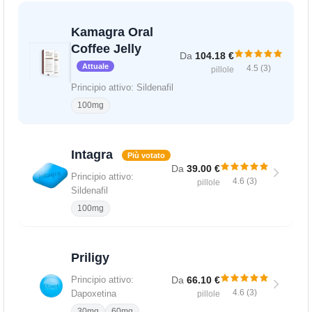
Kamagra Oral
Coffee Jelly
Da
104.18 €
Attuale
4.5 (3)
pillole
Principio attivo: Sildenafil
100mg
Intagra
Più votato
Da
39.00 €
Principio attivo:
4.6 (3)
pillole
Sildenafil
100mg
Priligy
Da
66.10 €
Principio attivo:
4.6 (3)
Dapoxetina
pillole
30mg
60mg