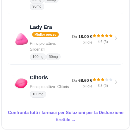
90mg
Lady Era
Miglior prezzo
Da
18.00 €
4.6 (3)
pillole
Principio attivo:
Sildenafil
100mg
50mg
Clitoris
Da
68.60 €
3.3 (5)
pillole
Principio attivo: Clitoris
100mg
Confronta tutti i farmaci per Soluzioni per la Disfunzione
Erettile →