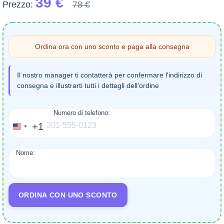
39 €
Prezzo:
78 €
Ordina ora con uno sconto e paga alla consegna
Il nostro manager ti contatterà per confermare l'indirizzo di
consegna e illustrarti tutti i dettagli dell'ordine
Numero di telefono:
+1
United
States
Nome:
+1
ORDINA CON UNO SCONTO