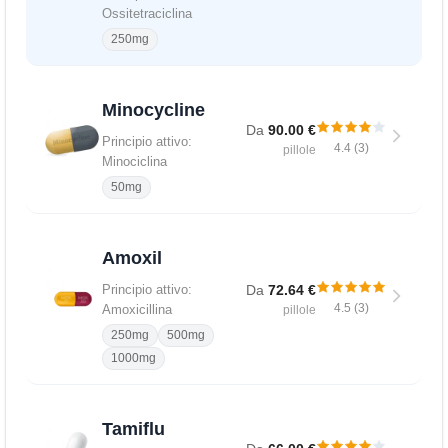
Ossitetraciclina
250mg
Minocycline
Da
90.00 €
Principio attivo:
4.4 (3)
pillole
Minociclina
50mg
Amoxil
Da
72.64 €
Principio attivo:
4.5 (3)
Amoxicillina
pillole
250mg
500mg
1000mg
Tamiflu