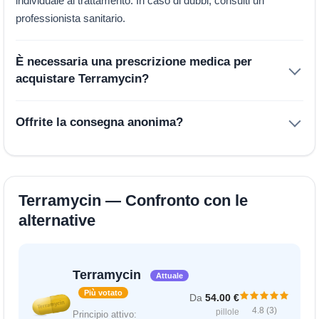
individuale al trattamento. In caso di dubbi, consulti un
professionista sanitario.
È necessaria una prescrizione medica per
acquistare Terramycin?
Offrite la consegna anonima?
Terramycin — Confronto con le
alternative
Terramycin
Attuale
Più votato
Da
54.00 €
4.8 (3)
pillole
Principio attivo: