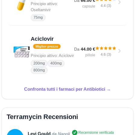
Da
66.00 €
Principio attivo:
4.4 (3)
capsule
Oseltamivir
75mg
Aciclovir
Miglior prezzo
Da
44.00 €
4.6 (3)
pillole
Principio attivo: Aciclovir
200mg
400mg
800mg
Confronta tutti i farmaci per Antibiotici →
Terramycin Recensioni
Recensione verificata
Levi Gould
da Napoli