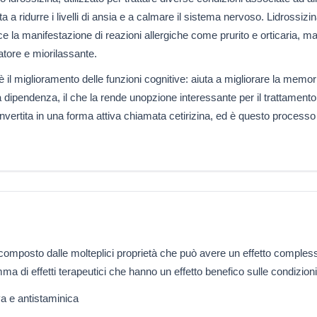
ta a ridurre i livelli di ansia e a calmare il sistema nervoso. Lidrossiz
ce la manifestazione di reazioni allergiche come prurito e orticaria, m
tore e miorilassante.
 il miglioramento delle funzioni cognitive: aiuta a migliorare la memoria
ea dipendenza, il che la rende unopzione interessante per il trattamento
vertita in una forma attiva chiamata cetirizina, ed è questo processo a
 un composto dalle molteplici proprietà che può avere un effetto comple
 di effetti terapeutici che hanno un effetto benefico sulle condizioni
va e antistaminica