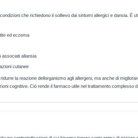
ndizioni che richiedono il sollievo dai sintomi allergici e dansia. È util
atite ed eczema
associati allansia
tazioni cutanee
i ridurre la reazione dellorganismo agli allergeni, ma anche di migliorar
unzioni cognitive. Ciò rende il farmaco utile nel trattamento complesso d
lcune controindicazioni di cui bisogna tenere conto prima di iniziare a