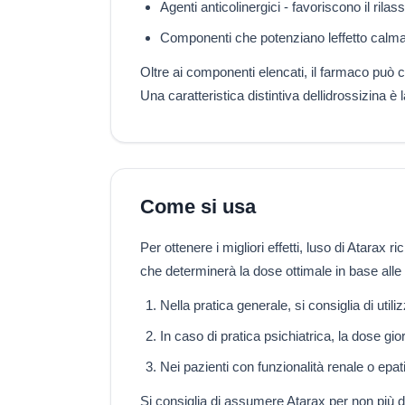
Agenti anticolinergici - favoriscono il ril
Componenti che potenziano leffetto calm
Oltre ai componenti elencati, il farmaco può c
Una caratteristica distintiva dellidrossizina è
Come si usa
Per ottenere i migliori effetti, luso di Atar
che determinerà la dose ottimale in base alle c
Nella pratica generale, si consiglia di uti
In caso di pratica psichiatrica, la dose g
Nei pazienti con funzionalità renale o epa
Si consiglia di assumere Atarax per non più di 