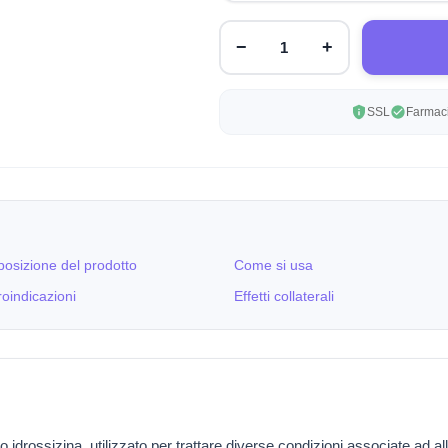
−
+
SSL
Farmaci
osizione del prodotto
Come si usa
oindicazioni
Effetti collaterali
o idrossizina, utilizzato per trattare diverse condizioni associate ad a