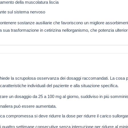
assamento della muscolatura liscia
ante sul sistema nervoso
ontenere sostanze ausiliarie che favoriscono un migliore assorbimento 
 la sua trasformazione in cetirizina nellorganismo, che potenzia ulteri
ax richiede la scrupolosa osservanza dei dosaggi raccomandati. La cosa
aratteristiche individuali del paziente e alla situazione specifica.
lizzare un dosaggio da 25 a 100 mg al giorno, suddiviso in più somminis
iornaliera può essere aumentata.
tica compromessa si deve ridurre la dose per ridurre il carico sullorg
quattro settimane consecutive senza interruzione per ridurre al minimo i