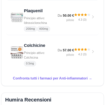
Plaquenil
Da
50.00 €
Principio attivo:
4.3 (3)
pillole
Idrossiclorochina
200mg
400mg
Colchicine
Da
57.00 €
Principio attivo:
4.2 (3)
pillole
Colchicina
0.5mg
Confronta tutti i farmaci per Anti-infiammatori →
Humira Recensioni