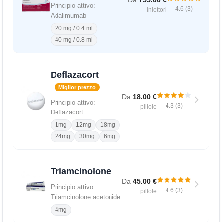
Principio attivo:
4.6 (3)
iniettori
Adalimumab
20 mg / 0.4 ml
40 mg / 0.8 ml
Deflazacort
Miglior prezzo
Da
18.00 €
Principio attivo:
4.3 (3)
pillole
Deflazacort
1mg
12mg
18mg
24mg
30mg
6mg
Triamcinolone
Da
45.00 €
Principio attivo:
4.6 (3)
pillole
Triamcinolone acetonide
4mg